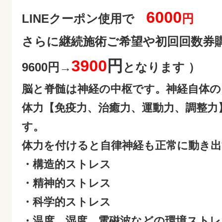
6000
LINEクーポン使用で
円
さらに継続施術ご希望や初回回数券
3900
円
9600円→
となります ）
脳と脊髄は神経の中枢です。神経自体
体力【免疫力、治癒力、運動力、調整力
す。
体力を付けると自律神経も正常に動き
・構造的ストレス
・精神的ストレス
・科学的ストレス
・温度、湿度、電磁波などの環境ストレ