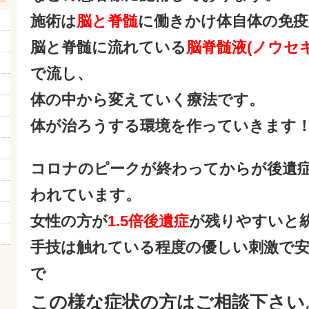
施術は
脳と脊髄
に働きかけ体自体の免疫
脳と脊髄に流れている
脳脊髄液(ノウセ
で流し、
体の中から変えていく療法です。
体が治ろうする環境を作っていきます
コロナのピークが終わってからが後遺
われています。
女性の方が
1.5倍後遺症
が残りやすいと
手技は触れている程度の優しい刺激で安
で
この様な症状の方はご相談下さい