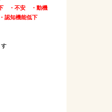
低下 ・不安 ・動機
・認知機能低下
ます