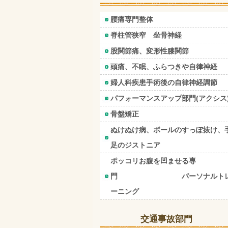
腰痛専門整体
脊柱管狭窄 坐骨神経
股関節痛、変形性膝関節
頭痛、不眠、ふらつきや自律神経
婦人科疾患手術後の自律神経調節
パフォーマンスアップ部門(アクシス
骨盤矯正
ぬけぬけ病、ボールのすっぽ抜け、
足のジストニア
ポッコリお腹を凹ませる専
門 パーソナルト
ーニング
交通事故部門