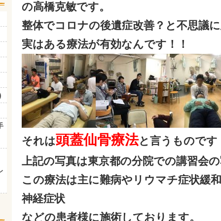
の高橋克敏です。
整体でコロナの後遺症改善？と不思議に
実はある療法が有効なんです！！
)
手
頭蓋仙骨療法
それは
と言うものです
上記の写真は東京都の分院での講習会の
レ
この療法は主に難病やリウマチ症状緩和
神経症状
などの患者様に施術しております。