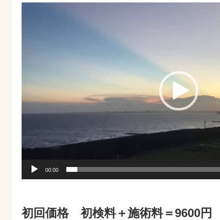
動
画
プ
レ
ー
ヤ
ー
00:00
初回価格 初検料＋施術料＝9600