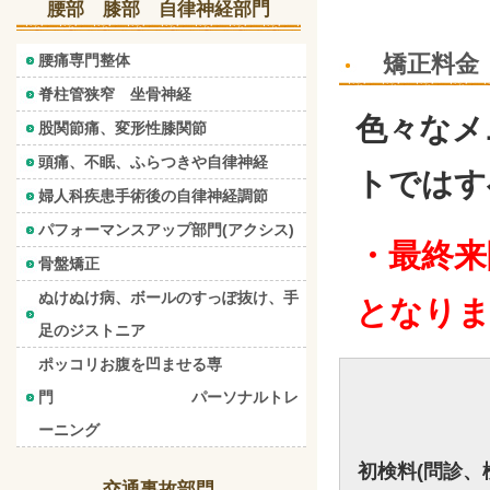
腰部 膝部 自律神経部門
矯正料金
腰痛専門整体
脊柱管狭窄 坐骨神経
色々なメ
股関節痛、変形性膝関節
頭痛、不眠、ふらつきや自律神経
トではす
婦人科疾患手術後の自律神経調節
パフォーマンスアップ部門(アクシス)
・最終来
骨盤矯正
ぬけぬけ病、ボールのすっぽ抜け、手
となり
足のジストニア
ポッコリお腹を凹ませる専
門 パーソナルトレ
ーニング
初検料(問診、
交通事故部門