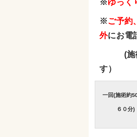
※
ゆっく
※
ご予約
外
にお電
(施術中
す）
一回(施術約5
６０分)