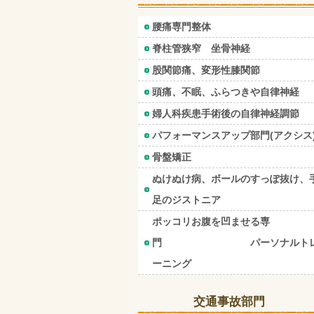
腰痛専門整体
脊柱管狭窄 坐骨神経
股関節痛、変形性膝関節
頭痛、不眠、ふらつきや自律神経
婦人科疾患手術後の自律神経調節
パフォーマンスアップ部門(アクシス
骨盤矯正
ぬけぬけ病、ボールのすっぽ抜け、
足のジストニア
ポッコリお腹を凹ませる専
門 パーソナルト
ーニング
交通事故部門