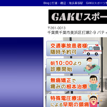
Blog |
打瀬・磯辺・海浜幕張駅 GAKUスポーツ