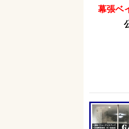
幕張ベ
公式L