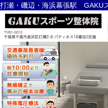
打瀬・磯辺・海浜幕張駅 GAKU