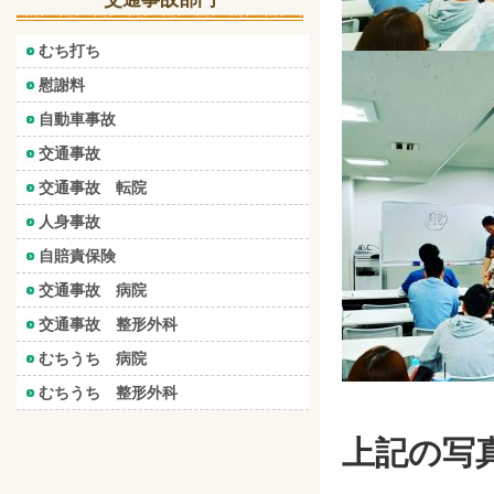
むち打ち
慰謝料
自動車事故
交通事故
交通事故 転院
人身事故
自賠責保険
交通事故 病院
交通事故 整形外科
むちうち 病院
むちうち 整形外科
上記の写