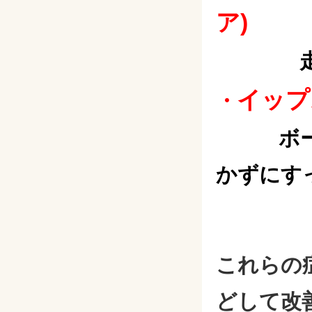
ア)
イップ
・
ボ
かずにす
これらの
どして改