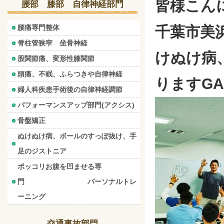
皆様こん
腰部 膝部 自律神経部門
腰痛専門整体
千葉市美
脊柱管狭窄 坐骨神経
けぬけ病
股関節痛、変形性膝関節
頭痛、不眠、ふらつきや自律神経
りますG
婦人科疾患手術後の自律神経調節
パフォーマンスアップ部門(アクシス)
骨盤矯正
ぬけぬけ病、ボールのすっぽ抜け、手
足のジストニア
ポッコリお腹を凹ませる専
門 パーソナルトレ
ーニング
交通事故部門