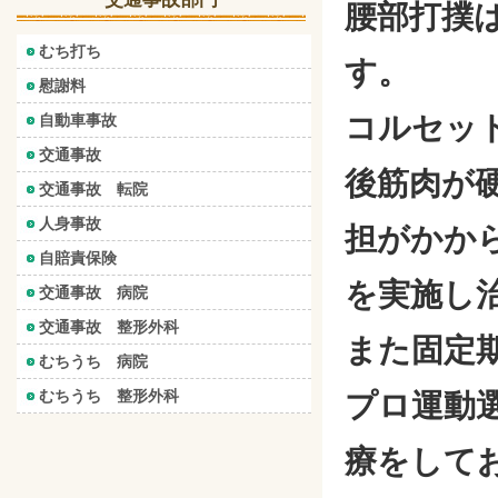
腰部打撲
むち打ち
す。
慰謝料
コルセッ
自動車事故
交通事故
後筋肉が
交通事故 転院
人身事故
担がかか
自賠責保険
を実施し
交通事故 病院
交通事故 整形外科
また固定
むちうち 病院
むちうち 整形外科
プロ運動
療をして