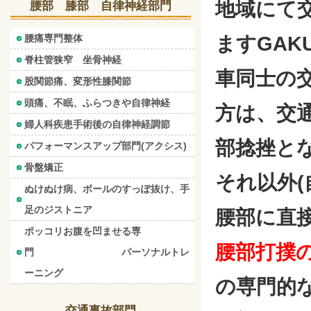
地域にて
腰部 膝部 自律神経部門
腰痛専門整体
ますGAK
脊柱管狭窄 坐骨神経
車同士の
股関節痛、変形性膝関節
頭痛、不眠、ふらつきや自律神経
方は、交
婦人科疾患手術後の自律神経調節
部捻挫と
パフォーマンスアップ部門(アクシス)
骨盤矯正
それ以外
ぬけぬけ病、ボールのすっぽ抜け、手
足のジストニア
腰部に直
ポッコリお腹を凹ませる専
腰部打撲
門 パーソナルトレ
ーニング
の専門的
交通事故部門