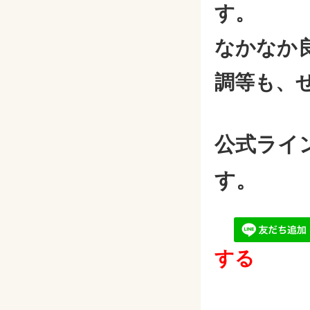
す。
なかなか
調等も、
公式ライ
す。
する