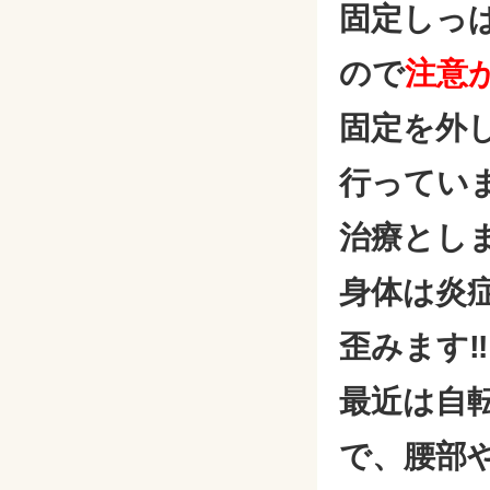
固定しっ
ので
注意
固定を外
行ってい
治療とし
身体は炎
歪みます‼
最近は自
で、腰部