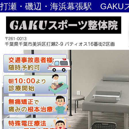
打瀬・磯辺・海浜幕張駅 GAKU