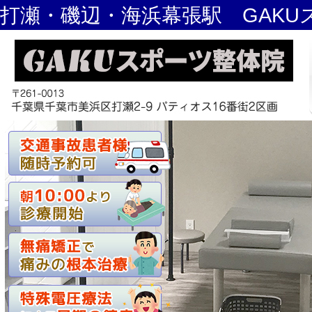
打瀬・磯辺・海浜幕張駅 GAKU