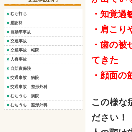
・知覚過
むち打ち
慰謝料
・肩こり
自動車事故
交通事故
・歯の被
交通事故 転院
てきた
人身事故
自賠責保険
・顔面の
交通事故 病院
交通事故 整形外科
むちうち 病院
この様な
むちうち 整形外科
ださい！