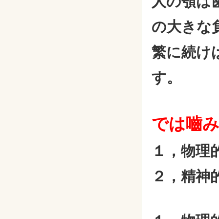
人の顎は
の大きな
繁に続け
す。
では嚙
１，物理
２，精神