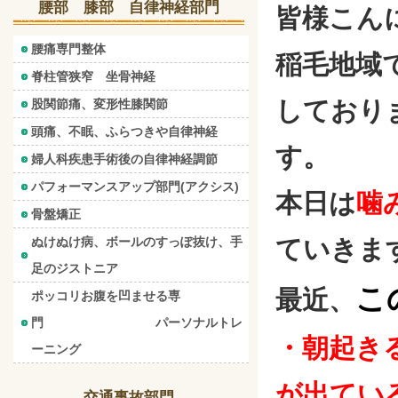
腰部 膝部 自律神経部門
皆様こん
腰痛専門整体
稲毛地域
脊柱管狭窄 坐骨神経
しており
股関節痛、変形性膝関節
頭痛、不眠、ふらつきや自律神経
す。
婦人科疾患手術後の自律神経調節
パフォーマンスアップ部門(アクシス)
本日は
噛
骨盤矯正
ぬけぬけ病、ボールのすっぽ抜け、手
ていきま
足のジストニア
こ
最近、
ポッコリお腹を凹ませる専
門 パーソナルトレ
・朝起き
ーニング
が出てい
交通事故部門