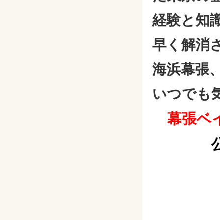
経験と知
早く解消
海浜幕張
いつでも
幕張ベ
公式L