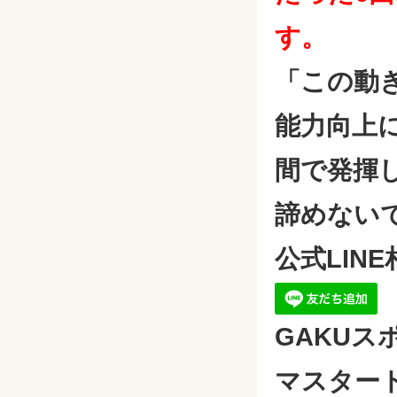
す。
「この動
能力向上
間で発揮
諦めない
公式LIN
GAKUス
マスター