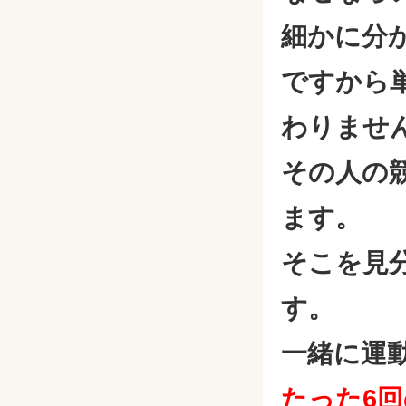
細かに分
ですから
わりませ
その人の
ます。
そこを見
す。
一緒に運
たった6