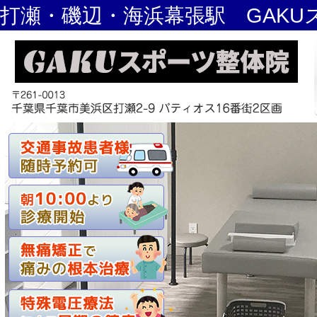
打瀬・磯辺・海浜幕張駅 GAKU