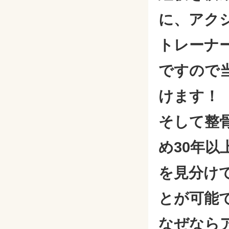
に、アク
トレーナ
ですので
けます！
そして整
め30年
を見分け
とが可能
なぜなら