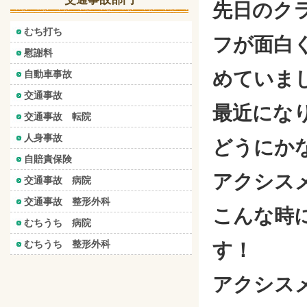
先日のク
むち打ち
フが面白
慰謝料
めていま
自動車事故
交通事故
最近にな
交通事故 転院
人身事故
どうにか
自賠責保険
アクシス
交通事故 病院
交通事故 整形外科
こんな時
むちうち 病院
むちうち 整形外科
す！
アクシス