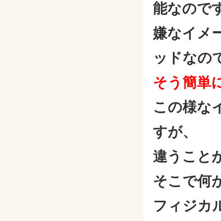
能なので
嫌なイメ
ッドなの
そう簡単
この様な
すが、
違うこと
そこで何
フィジカ