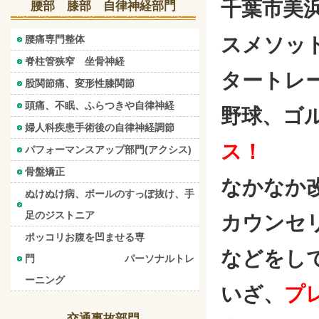
千葉市美
腰部 膝部 自律神経部門
腰痛専門整体
スメソッ
脊柱管狭窄 坐骨神経
タートレ
股関節痛、変形性膝関節
頭痛、不眠、ふらつきや自律神経
野球、ゴ
婦人科疾患手術後の自律神経調節
ス！
パフォーマンスアップ部門(アクシス)
骨盤矯正
なかなか
ぬけぬけ病、ボールのすっぽ抜け、手
足のジストニア
カウンセ
ポッコリお腹を凹ませる専
などをし
門 パーソナルトレ
ーニング
いざ、
プ
交通事故部門