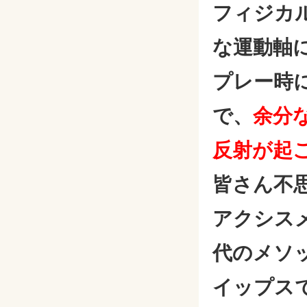
フィジカ
な運動軸
プレー時
で、
余分
反射が起
皆さん不
アクシス
代のメソ
イップス