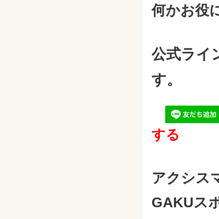
何かお役
公式ライ
す。
する
アクシス
GAKUス