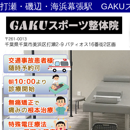
打瀬・磯辺・海浜幕張駅 GAKU