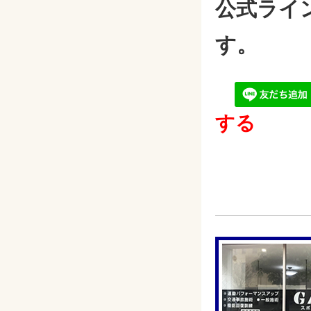
公式ライ
す。
する