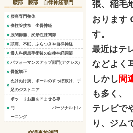
張、稲毛
腰部 膝部 自律神経部門
腰痛専門整体
おります 
脊柱管狭窄 坐骨神経
す。
股関節痛、変形性膝関節
頭痛、不眠、ふらつきや自律神経
最近はテ
婦人科疾患手術後の自律神経調節
などよく
パフォーマンスアップ部門(アクシス)
骨盤矯正
しかし
間
ぬけぬけ病、ボールのすっぽ抜け、手
足のジストニア
も多く、
ポッコリお腹を凹ませる専
テレビで
門 パーソナルトレ
ーニング
り、ジム
交通事故部門