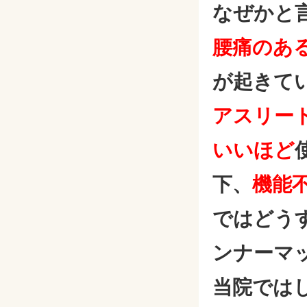
なぜかと
腰痛のあ
が起きて
アスリー
いいほど
下、
機能
ではどう
ンナーマ
当院では