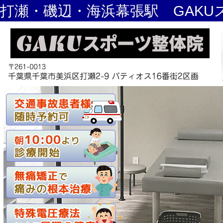
打瀬・磯辺・海浜幕張駅 GAKU