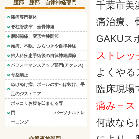
腰部 膝部 自律神経部門
千葉市美
腰痛専門整体
痛治療、
脊柱管狭窄 坐骨神経
GAKU
股関節痛、変形性膝関節
頭痛、不眠、ふらつきや自律神経
ストレッ
婦人科疾患手術後の自律神経調節
パフォーマンスアップ部門(アクシス)
よくやる
骨盤矯正
ぬけぬけ病、ボールのすっぽ抜け、手
臨床現場
足のジストニア
痛み＝ス
ポッコリお腹を凹ませる専
門 パーソナルトレ
何故なら
ーニング
交通事故部門