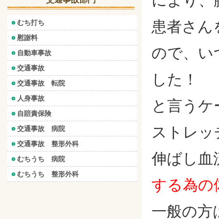
により、
患者さん
むち打ち
慰謝料
ので、い
自動車事故
交通事故
した！
交通事故 転院
人身事故
と言うケ
自賠責保険
ストレッ
交通事故 病院
交通事故 整形外科
伸ばし血
むちうち 病院
むちうち 整形外科
する為の
一般の方