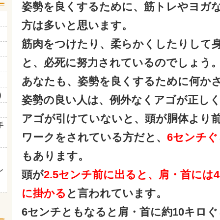
姿勢を良くするために、筋トレやヨガ
方は多いと思います。
筋肉をつけたり、柔らかくしたりして
と、必死に努力されているのでしょう
あなたも、姿勢を良くするために何かさ
)
姿勢の良い人は、例外なくアゴが正し
アゴが引けていないと、頭が胴体より
手
ワークをされている方だと、
6センチ
もあります。
レ
頭が
2.5センチ前に出ると、肩・首には
に掛かる
と言われています。
6センチともなると肩・首に約10キロ