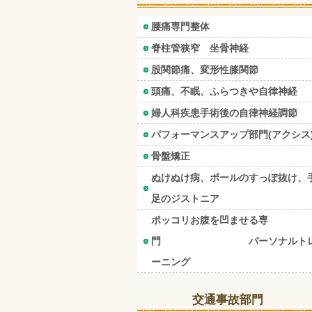
腰痛専門整体
脊柱管狭窄 坐骨神経
股関節痛、変形性膝関節
頭痛、不眠、ふらつきや自律神経
婦人科疾患手術後の自律神経調節
パフォーマンスアップ部門(アクシス
骨盤矯正
ぬけぬけ病、ボールのすっぽ抜け、
足のジストニア
ポッコリお腹を凹ませる専
門 パーソナルト
ーニング
交通事故部門